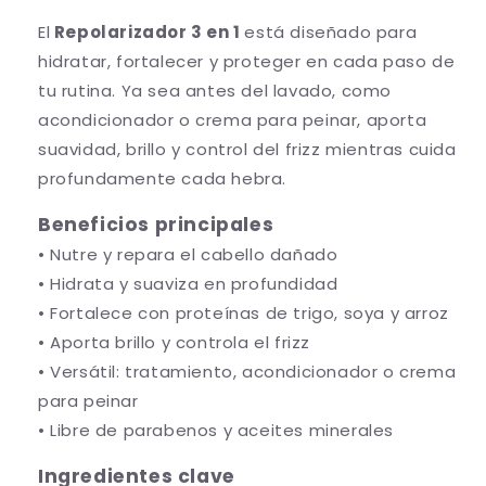
a
p
El
Repolarizador 3 en 1
está diseñado para
r
a
hidratar, fortalecer y proteger en cada paso de
a
r
R
a
tu rutina. Ya sea antes del lavado, como
e
R
acondicionador o crema para peinar, aporta
p
e
suavidad, brillo y control del frizz mientras cuida
o
p
profundamente cada hebra.
l
o
a
l
Beneficios principales
r
a
i
r
• Nutre y repara el cabello dañado
z
i
• Hidrata y suaviza en profundidad
a
z
• Fortalece con proteínas de trigo, soya y arroz
d
a
o
d
• Aporta brillo y controla el frizz
r
o
• Versátil: tratamiento, acondicionador o crema
3
r
para peinar
e
3
n
e
• Libre de parabenos y aceites minerales
1
n
Ingredientes clave
-
1