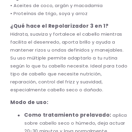
1
-
• Aceites de coco, argán y macadamia
2
1
• Proteínas de trigo, soya y arroz
0
2
m
0
¿Qué hace el Repolarizador 3 en 1?
l
m
Hidrata, suaviza y fortalece el cabello mientras
l
facilita el desenredo, aporta brillo y ayuda a
mantener rizos u ondas definidos y manejables.
Su uso múltiple permite adaptarlo a tu rutina
según lo que tu cabello necesite. Ideal para todo
tipo de cabello que necesite nutrición,
reparación, control del frizz y suavidad,
especialmente cabello seco o dañado.
Modo de uso:
Como tratamiento prelavado:
●
aplica
sobre cabello seco o húmedo, deja actuar
20-30 minutos y lava normalmente.