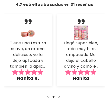
4.7 estrellas basadas en
31
reseñas
Tiene una textura
Llegó super bien,
suave, un aroma
todo muy bien
delicioso, yo la
empacado Me
dejo aplicada y
deja el cabello
también la aplico
divino y como es
con el
decolorado y
Nanita R.
Nanita
repolarizador Me
tengo tono
encantó 🥰
fantasia, me
encantó el
resultado Y su
fragancia me
tiene enamorada