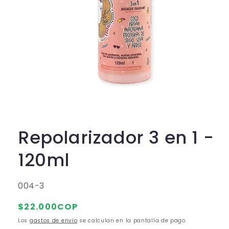
A
b
r
i
r
Repolarizador 3 en 1 -
e
l
e
120ml
m
e
n
t
S
004-3
o
m
K
P
$22.000COP
u
U
l
r
t
Los
gastos de envío
se calculan en la pantalla de pago.
:
i