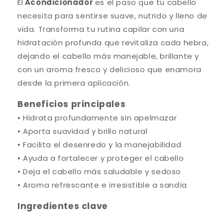
El
Acondicionador
es el paso que tu cabello
a
p
necesita para sentirse suave, nutrido y lleno de
r
a
vida. Transforma tu rutina capilar con una
a
r
A
a
hidratación profunda que revitaliza cada hebra,
c
A
dejando el cabello más manejable, brillante y
o
c
con un aroma fresco y delicioso que enamora
n
o
d
n
desde la primera aplicación.
i
d
c
i
Beneficios principales
i
c
• Hidrata profundamente sin apelmazar
o
i
• Aporta suavidad y brillo natural
n
o
• Facilita el desenredo y la manejabilidad
a
n
d
a
• Ayuda a fortalecer y proteger el cabello
o
d
• Deja el cabello más saludable y sedoso
r
o
• Aroma refrescante e irresistible a sandía
S
r
a
S
Ingredientes clave
n
a
d
n