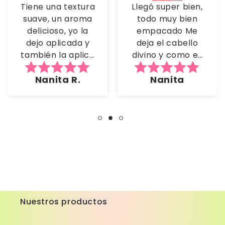
Tiene una textura
Llegó super bien,
suave, un aroma
todo muy bien
delicioso, yo la
empacado Me
dejo aplicada y
deja el cabello
también la aplico
divino y como es
con el
decolorado y
Nanita R.
Nanita
repolarizador Me
tengo tono
encantó 🥰
fantasia, me
encantó el
resultado Y su
fragancia me
tiene enamorada
Nuestros productos