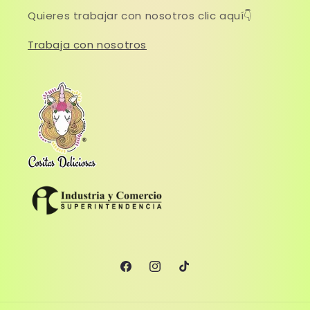
Quieres trabajar con nosotros clic aquí👇
Trabaja con nosotros
F
I
T
a
n
i
c
s
k