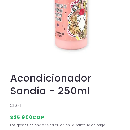
A
b
r
i
r
Acondicionador
e
l
e
Sandía - 250ml
m
e
n
t
S
212-1
o
m
K
P
$25.900COP
u
U
l
r
t
Los
gastos de envío
se calculan en la pantalla de pago.
:
i