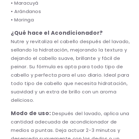
• Maracuyá
í
d
a
í
• Arándanos
-
a
• Moringa
2
-
5
2
¿Qué hace el Acondicionador?
0
5
Nutre y revitaliza el cabello después del lavado,
m
0
l
m
sellando la hidratación, mejorando la textura y
l
dejando el cabello suave, brillante y fácil de
peinar. Su fórmula es apta para todo tipo de
cabello y perfecta para el uso diario. Ideal para
todo tipo de cabello que necesita hidratación,
suavidad y un extra de brillo con un aroma
delicioso.
Modo de uso:
Después del lavado, aplica una
cantidad adecuada de acondicionador de
medios a puntas. Deja actuar 2-3 minutos y
desenreda suavemente con los dedos o un